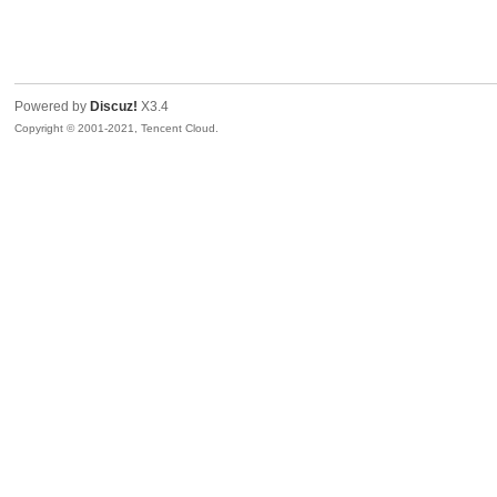
dE
Powered by
Discuz!
X3.4
Copyright © 2001-2021, Tencent Cloud.
D
A