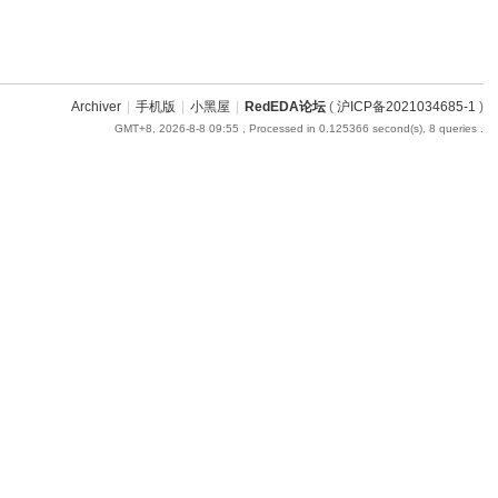
Archiver
|
手机版
|
小黑屋
|
RedEDA论坛
(
沪ICP备2021034685-1
)
GMT+8, 2026-8-8 09:55
, Processed in 0.125366 second(s), 8 queries .