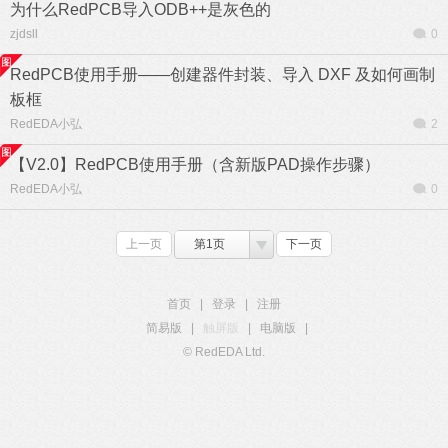
为什么RedPCB导入ODB++是灰色的
zjdsll
0
RedPCB使用手册——创建器件封装、导入 DXF 及如何画制
板框
RedEDA小弘
2
【V2.0】RedPCB使用手册（含新版PAD操作步骤）
RedEDA小弘
0
上一页
第1页
下一页
首页
|
登录
|
注册
简易版
|
触屏版
|
电脑版
|
© RedEDA Ltd.