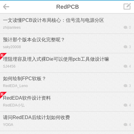
RedPCB
一文读懂PCB设计布局核心：信号流与电源分区
zhijianlees
0
预计那个版本会汉化完整呢？
saky20008
3
埋阻埋容及埋入式裸Die可以使用pcb工具做设计嘛
SJ4456
4
如何绘制FPC软板？
RedEDA_Leno
3
RedEDA软件设计资料
RedEDA小弘
4
请问RedEDA后续计划如何收费
YOGA
4